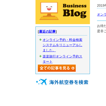
2019
オン
お待
是非
[
最近の記事
]
オンライン予約・料金検索
システムをリニューアルし
ました。
楽楽旅行オンライン予約ス
タート