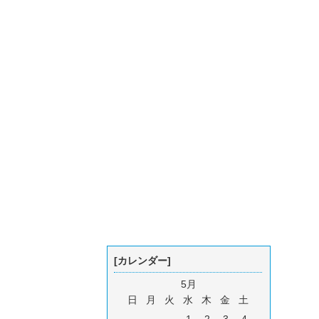
[カレンダー]
5月
日
月
火
水
木
金
土